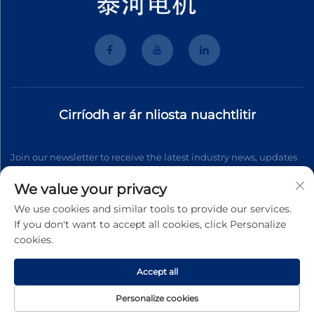
Cirríodh ar ár nliosta nuachtlitir
Join our newsletter to receive the latest industry news, updates
and insights from our team.
We value your privacy
We use cookies and similar tools to provide our services.
If you don't want to accept all cookies, click Personalize
Scriosadh
cookies.
Accept all
Cóipcheart © 2026 Wenzhou Tyhe Motor Co.,ltd. Gach ceart ar
fad faoi
Póiléad Príobháideachta
Personalize cookies