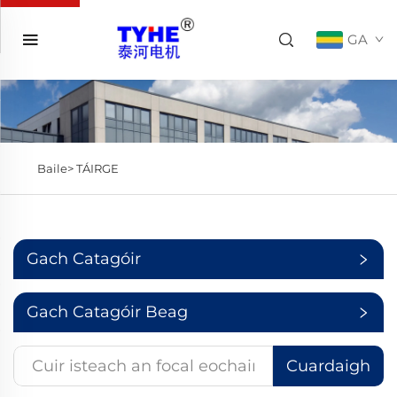
GA
Baile>
TÁIRGE
Gach Catagóir
Gach Catagóir Beag
Cuardaigh