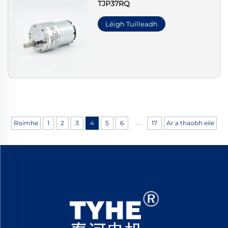
TJP37RQ
Léigh Tuilleadh
...
Roimhe
1
2
3
4
5
6
17
Ar a thaobh eile