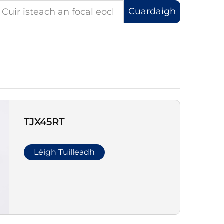
Cuardaigh
TJX45RT
Léigh Tuilleadh