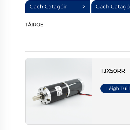
Gach Catagóir
Gach Catagó
Beag
TÁIRGE
TJX50RR
Léigh Tuil