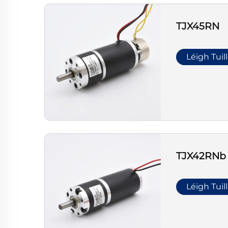
TJX45RN
Léigh Tuil
TJX42RNb
Léigh Tuil