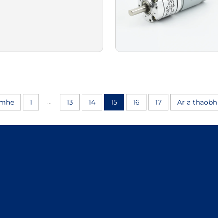
...
imhe
1
13
14
15
16
17
Ar a thaobh 