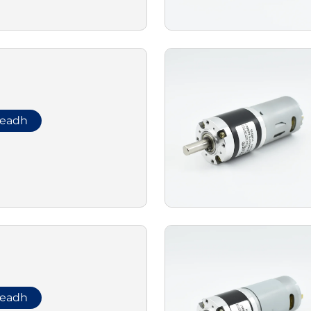
leadh
leadh