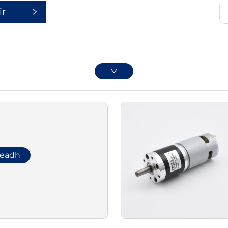
ir
leadh