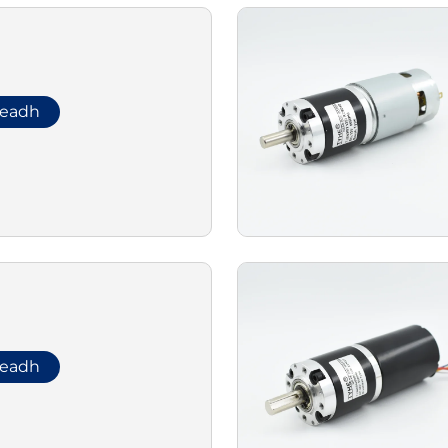
leadh
leadh