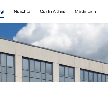
rgí
Nuachta
Cur In Aithris
Maidir Linn
T