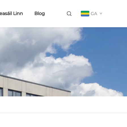
easáil Linn
Blog
GA