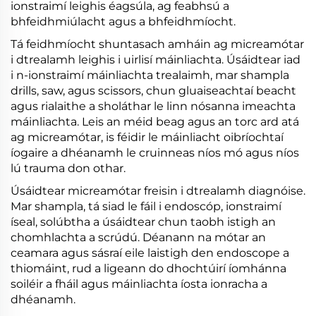
ionstraimí leighis éagsúla, ag feabhsú a
bhfeidhmiúlacht agus a bhfeidhmíocht.
Tá feidhmíocht shuntasach amháin ag micreamótar
i dtrealamh leighis i uirlisí máinliachta. Úsáidtear iad
i n-ionstraimí máinliachta trealaimh, mar shampla
drills, saw, agus scissors, chun gluaiseachtaí beacht
agus rialaithe a sholáthar le linn nósanna imeachta
máinliachta. Leis an méid beag agus an torc ard atá
ag micreamótar, is féidir le máinliacht oibríochtaí
íogaire a dhéanamh le cruinneas níos mó agus níos
lú trauma don othar.
Úsáidtear micreamótar freisin i dtrealamh diagnóise.
Mar shampla, tá siad le fáil i endoscóp, ionstraimí
íseal, solúbtha a úsáidtear chun taobh istigh an
chomhlachta a scrúdú. Déanann na mótar an
ceamara agus sásraí eile laistigh den endoscope a
thiomáint, rud a ligeann do dhochtúirí íomhánna
soiléir a fháil agus máinliachta íosta ionracha a
dhéanamh.