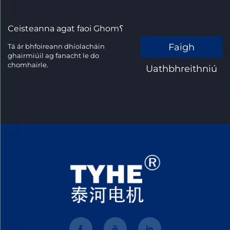
Ceisteanna agat faoi Ghom؟
Faigh
Tá ár bhfoireann dhíolacháin
ghairmiúil ag fanacht le do
chomhairle.
Uathbhreithniú