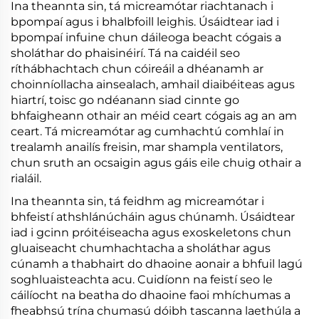
Ina theannta sin, tá micreamótar riachtanach i
bpompaí agus i bhalbfoill leighis. Úsáidtear iad i
bpompaí infuine chun dáileoga beacht cógais a
sholáthar do phaisinéirí. Tá na caidéil seo
ríthábhachtach chun cóireáil a dhéanamh ar
choinníollacha ainsealach, amhail diaibéiteas agus
hiartrí, toisc go ndéanann siad cinnte go
bhfaigheann othair an méid ceart cógais ag an am
ceart. Tá micreamótar ag cumhachtú comhlaí in
trealamh anailís freisin, mar shampla ventilators,
chun sruth an ocsaigin agus gáis eile chuig othair a
rialáil.
Ina theannta sin, tá feidhm ag micreamótar i
bhfeistí athshlánúcháin agus chúnamh. Úsáidtear
iad i gcinn próitéiseacha agus exoskeletons chun
gluaiseacht chumhachtacha a sholáthar agus
cúnamh a thabhairt do dhaoine aonair a bhfuil lagú
soghluaisteachta acu. Cuidíonn na feistí seo le
cáilíocht na beatha do dhaoine faoi mhíchumas a
fheabhsú trína chumasú dóibh tascanna laethúla a