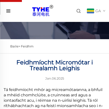
GA
Baile>
Feidhm
Feidhmíocht Micromótar i
Trealamh Leighis
Jan.06.2025
Tá feidhmíocht mhór ag micreamótaranna, a bhfuil
a mhéid chomhclúite, a cruinneas ard agus a
iontaofacht acu, i réimse na n-uirlisí leighis. Tá ról
ríthábhachtach ag na feistí mionsamhlacha seo i n-