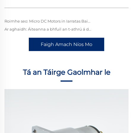
Roimhe seo:
Micro DC Motors in Iarratas Baile Cliste
Ar aghaidh:
Áiteanna a bhfuil an t-athrú á dhéanamh
Faigh Amach Níos Mo
Tá an Táirge Gaolmhar le