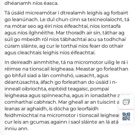
dhéanamh níos éasca.
Tá úsáid micreamótar i dtrealamh leighis ag forbairt
go leanúnach. Le dul chun cinn sa teicneolaíocht, tá
na mótar seo ag éirí níos éifeachtaí, níos iontaofa
agus níos ilghnéithe. Mar thoradh air sin, táthar ag
súil go mbeidh ról níos tábhachtaí acu sa todhchaí
cúram sláinte, ag cur le torthaí níos fearr do othair
agus cleachtais leighis níos éifeachtaí.
In deireadh ainmhithe, tá na micromotor uilig le rá i
réimse na tionscail leigheasa. Meastar go forleathan
go bhfuil siad a lán comhshó, uasacht, agus
déantúsachta, áfach go forleathan do úsáid i n-
inneall oibriochta, eipitéid teagaisc, pompaí
leigheasa agus spínneacha, agus in ionadaithe agus
comharthaí cabhrach. Mar gheall ar an tuiscint a
leanas ar aghaidh, is dócha go leorfaidh
feidhmíochtaí na micromotor i tionscail leigheasa, le
cur leis an gcumas againn i saol sláinte an lá atá
inniu ann.