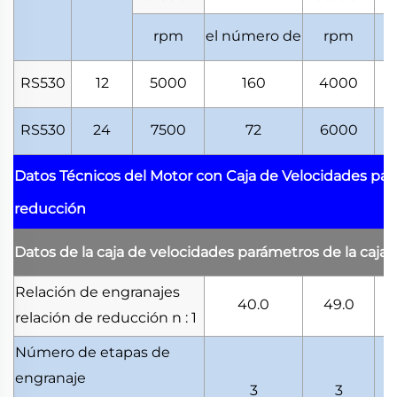
rpm
el número de
rpm
RS530
12
5000
160
4000
RS530
24
7500
72
6000
Datos Técnicos del Motor con Caja de Velocidades
par
reducción
Datos de la caja de velocidades
parámetros de la caja
Relación de engranajes
40.0
49.0
relación de reducción
n : 1
Número de etapas de
engranaje
3
3