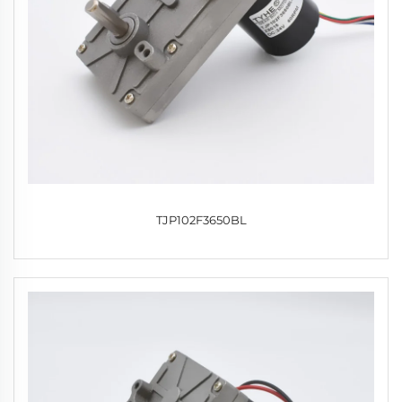
TJP102F3650BL