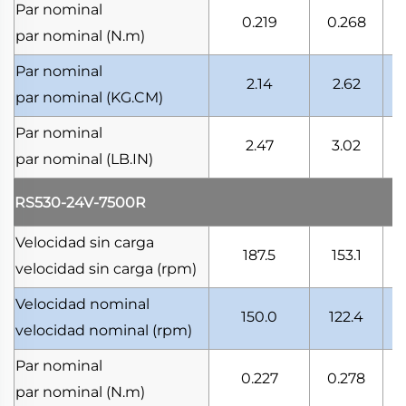
Par nominal
0.219
0.268
par nominal
(N.m)
Par nominal
2.14
2.62
par nominal
(KG.CM)
Par nominal
2.47
3.02
par nominal
(LB.IN)
RS530-24V-7500R
Velocidad sin carga
187.5
153.1
velocidad sin carga
(rpm)
Velocidad nominal
150.0
122.4
velocidad nominal
(rpm)
Par nominal
0.227
0.278
par nominal
(N.m)