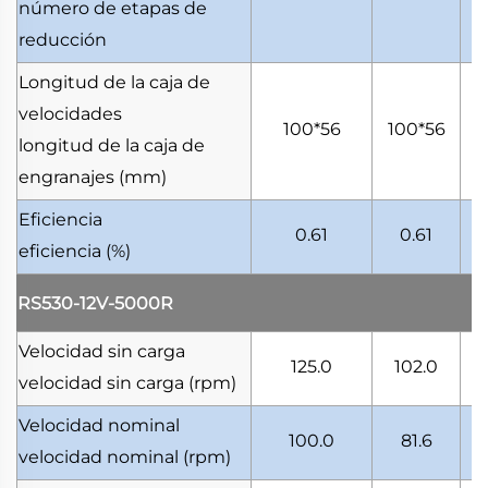
número de etapas de
reducción
Longitud de la caja de
velocidades
100*56
100*56
1
longitud de la caja de
engranajes
(mm)
Eficiencia
0.61
0.61
eficiencia
(%)
RS530-12V-5000R
Velocidad sin carga
125.0
102.0
velocidad sin carga
(rpm)
Velocidad nominal
100.0
81.6
velocidad nominal
(rpm)