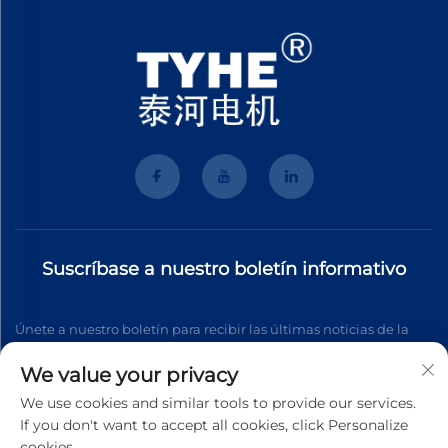
Suscríbase a nuestro boletín informativo
Únete a nuestro boletín para recibir las últimas noticias de la
industria, actualizaciones y perspectivas de nuestro equipo.
We value your privacy
We use cookies and similar tools to provide our services.
If you don't want to accept all cookies, click Personalize
Suscribirse
cookies.