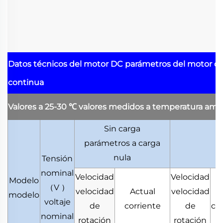
Datos técnicos del motor DC
parámetros del motor de
continua
Valores a 25-30
℃
valores medidos a temperatura amb
Sin carga
parámetros a carga
p
nula
Tensión
nominal
Velocidad
Velocidad
Modelo
（
V
）
velocidad
Actual
velocidad
A
modelo
voltaje
de
corriente
de
co
nominal
rotación
rotación