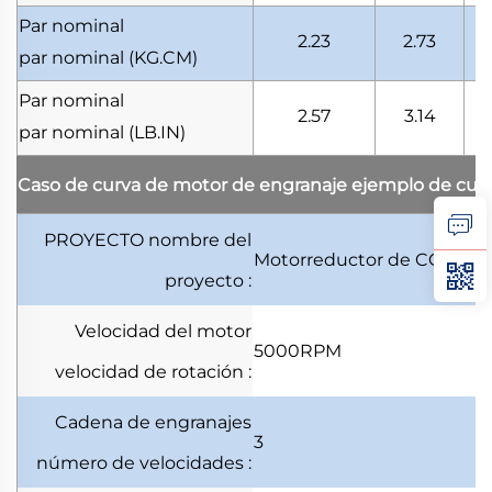
Par nominal
2.23
2.73
par nominal
(KG.CM)
Par nominal
2.57
3.14
par nominal
(LB.IN)
Caso de curva de motor de engranaje
ejemplo de cur
PROYECTO
nombre del
Motorreductor de CC
proyecto
:
Velocidad del motor
5000RPM
E
velocidad de rotación
:
Cadena de engranajes
3
número de velocidades
: