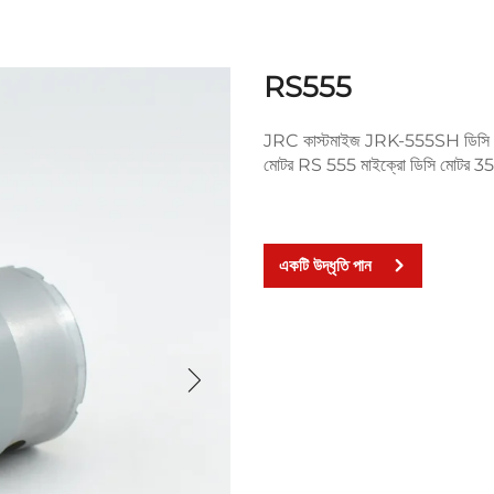
RS555
JRC কাস্টমাইজ JRK-555SH ডিসি মো
মোটর RS 555 মাইক্রো ডিসি মোটর 35
একটি উদ্ধৃতি পান