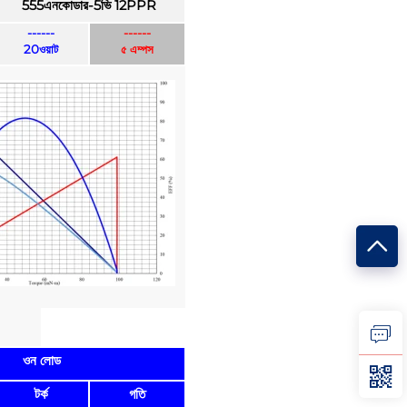
555এনকোডার-5ভি 12PPR
------
------
20ওয়াট
৫ এম্পস
ওন লোড
টর্ক
গতি