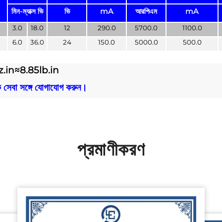
মিন-ম্যাক্স ভি
ভি
mA
আরপিএম
mA
3.0
18.0
12
290.0
5700.0
1100.0
6.0
36.0
24
150.0
5000.0
500.0
oz.in≈8.85lb.in
হক সেবা সঙ্গে যোগাযোগ করুন।
প্রমাণীকরণ