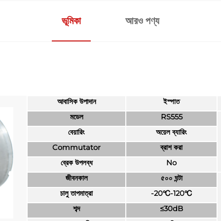
ভূমিকা
আরও পণ্য
আবাসিক উপাদান
ইস্পাত
মডেল
RS555
বেয়ারিং
অয়েল ব্যারিং
Commutator
ব্রাশ করা
ব্রেক উপলব্ধ
No
জীবনকাল
৫০০ ঘন্টা
চালু তাপমাত্রা
-20
℃
-120
℃
শব্দ
≤30dB