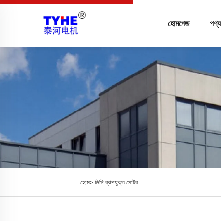
হোমপেজ
পণ্য
হোম>
ডিসি ব্রাশযুক্ত মোটর