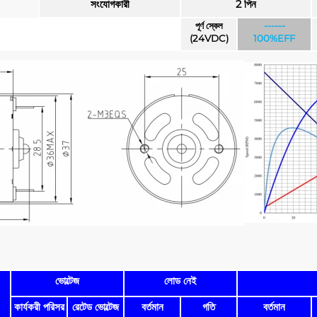
সংযোগকারী
2 পিন
পূর্ণ স্কেল
------
(24VDC)
100%EFF
ভোল্টেজ
লোড নেই
কার্যকরী পরিসর
রেটেড ভোল্টেজ
বর্তমান
গতি
বর্তমান