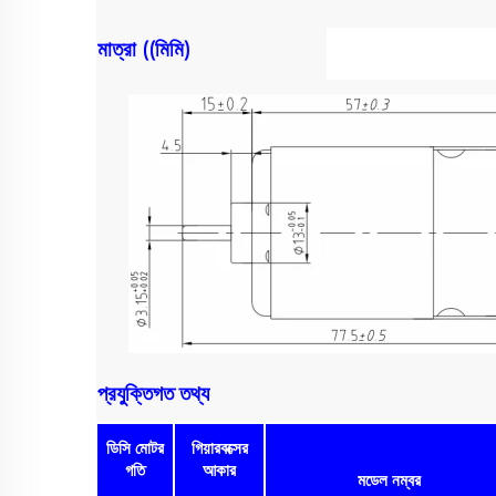
মাত্রা ((মিমি)
প্রযুক্তিগত তথ্য
ডিসি মোটর
গিয়ারবক্সের
গতি
আকার
মডেল নম্বর