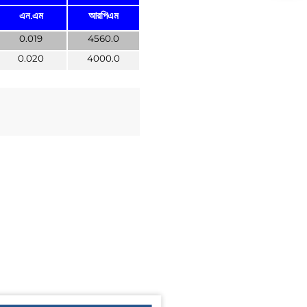
এন.এম
আরপিএম
0.019
4560.0
0.020
4000.0