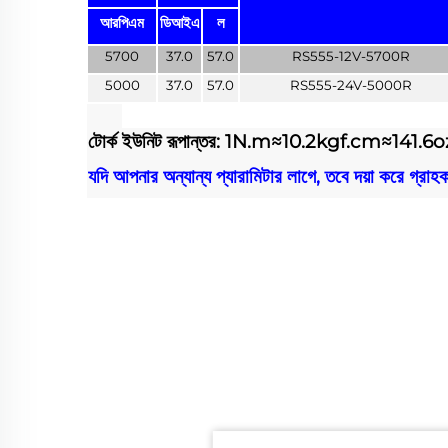
আরপিএম
ডিআইএ
ল
5700
37.0
57.0
RS555-12V-5700R
5000
37.0
57.0
RS555-24V-5000R
টোর্ক ইউনিট রূপান্তর: 1N.m≈10.2kgf.cm≈141.6
যদি আপনার অন্যান্য প্যারামিটার লাগে, তবে দয়া করে গ্রা