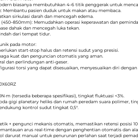
odern biasanya membutuhkan 4–6 titik penggerak untuk mencap
°): Membantu pasien duduk untuk makan atau membaca.
gkatkan sirkulasi darah dan mencegah edema.
an (450–850mm): Memudahkan operasi keperawatan dan peminda
inase dahak dan mencegah luka tekan.
ndah dari tempat tidur.
unik pada motor:
lukan start-stop halus dan retensi sudut yang presisi.
aga kuat dan penguncian otomatis yang aman.
eral dan perlindungan anti-geser.
igurasi torsi yang dapat disesuaikan, menyesuaikan diri dengan 
TJX60RZ
50N·m (tersedia beberapa spesifikasi), tingkat fluktuasi <3%.
oda gigi planetary heliks dan rumah peredam suara polimer, tin
mendukung kontrol sudut tingkat 0,5°.
k + pengunci mekanis otomatis, memastikan retensi posisi 100
emantauan arus real-time dengan penghentian otomatis dan ala
l darurat manual untuk penurunan perlahan saat terjadi pemada