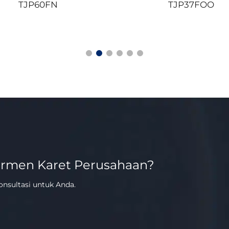
TJP60FN
TJP37FOO
ermen Karet Perusahaan?
onsultasi untuk Anda.