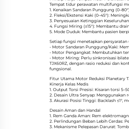
Tempat tidur perawatan multifungsi m
1. Kenaikan Sandaran Punggung (0–80
2. Fleksi/Ekstensi Kaki (0–45°): Menin
3. Penyesuaian Ketinggian Keseluruh
4. Fungsi Miring (±15°): Membantu dra
5. Mode Duduk: Membantu pasien berpi
Setiap fungsi menetapkan persyaratan 
- Motor Sandaran Punggung/Kaki: Memer
- Motor Pengangkat: Membutuhkan ten
- Motor Miring: Perlu sinkronisasi bilat
TJX60RZ, dengan rasio reduksi dan konf
fungsional.
Fitur Utama Motor Reduksi Planetary 
Kinerja Kelas Medis
1. Output Torsi Presisi: Kisaran torsi 5–
2. Desain Ultra Senyap: Menggunakan r
3. Akurasi Posisi Tinggi: Backlash ≤1°, 
Desain Aman dan Handal
1. Rem Ganda Aman: Rem elektromagneti
2. Perlindungan Beban Lebih Cerdas: P
3. Mekanisme Pelepasan Darurat: Tombo