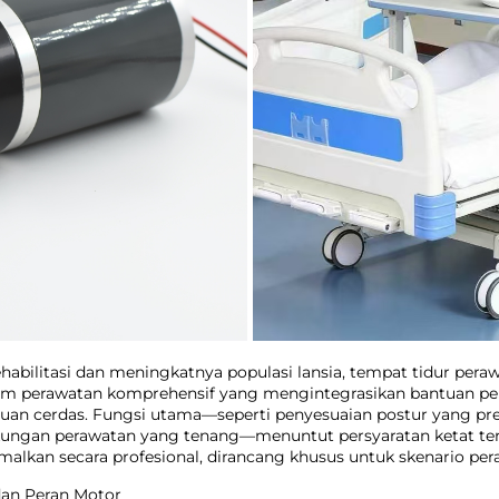
bilitasi dan meningkatnya populasi lansia, tempat tidur pera
orm perawatan komprehensif yang mengintegrasikan bantuan peng
an cerdas. Fungsi utama—seperti penyesuaian postur yang pres
ngkungan perawatan yang tenang—menuntut persyaratan ketat t
lkan secara profesional, dirancang khusus untuk skenario peraw
dan Peran Motor