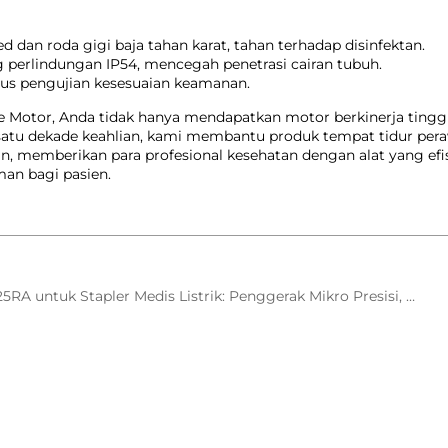
d dan roda gigi baja tahan karat, tahan terhadap disinfektan.
g perlindungan IP54, mencegah penetrasi cairan tubuh.
ulus pengujian kesesuaian keamanan.
 Motor, Anda tidak hanya mendapatkan motor berkinerja tinggi,
i satu dekade keahlian, kami membantu produk tempat tidur pe
, memberikan para profesional kesehatan dengan alat yang ef
man bagi pasien.
ler Medis Listrik: Penggerak Mikro Presisi, Menjamin Ketepatan dan Efisiensi Bedah