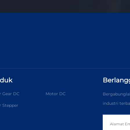
oduk
Berlang
r Gear DC
Motor DC
Bergabunglah
industri ter
 Stepper